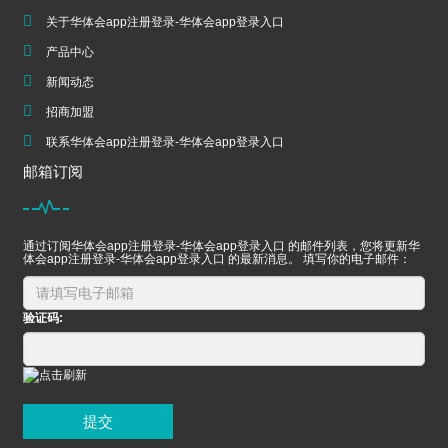
关于华体会app注册登录-华体会app登录入口
产品中心
新闻动态
招商加盟
联系华体会app注册登录-华体会app登录入口
邮箱订阅
通过订阅华体会app注册登录-华体会app登录入口 的邮件列表，您将更新华
体会app注册登录-华体会app登录入口 的最新消息。 填写你的电子邮件：
验证码:
提交