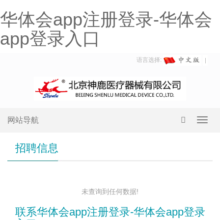
华体会app注册登录-华体会
app登录入口
语言选择:
网站导航
Toggl
navig
招聘信息
未查询到任何数据!
联系华体会app注册登录-华体会app登录