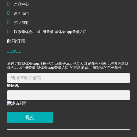
产品中心
新闻动态
招商加盟
联系华体会app注册登录-华体会app登录入口
邮箱订阅
通过订阅华体会app注册登录-华体会app登录入口 的邮件列表，您将更新华
体会app注册登录-华体会app登录入口 的最新消息。 填写你的电子邮件：
验证码:
提交